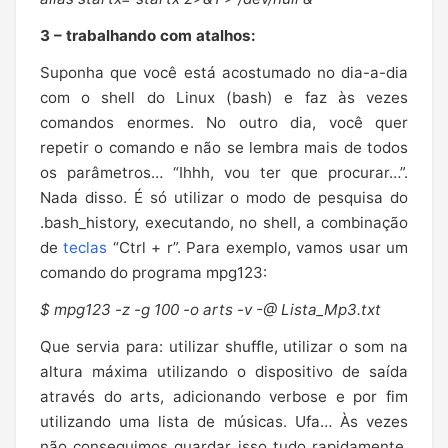
3 – trabalhando com atalhos:
Suponha que você está acostumado no dia-a-dia
com o shell do Linux (bash) e faz às vezes
comandos enormes. No outro dia, você quer
repetir o comando e não se lembra mais de todos
os parâmetros… “Ihhh, vou ter que procurar…”.
Nada disso. É só utilizar o modo de pesquisa do
.bash_history, executando, no shell, a combinação
de
teclas
“Ctrl + r”. Para exemplo, vamos usar um
comando do programa mpg123:
$ mpg123 -z -g 100 -o arts -v -@ Lista_Mp3.txt
Que servia para: utilizar shuffle, utilizar o som na
altura máxima utilizando o dispositivo de saída
através do arts, adicionando verbose e por fim
utilizando uma lista de músicas. Ufa… Às vezes
não conseguimos guardar isso tudo rapidamente,