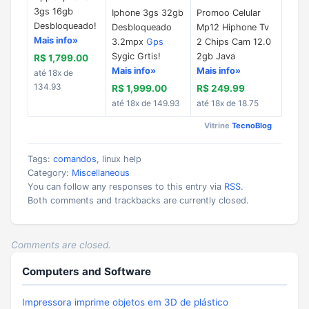
3gs 16gb
Iphone 3gs 32gb
Promoo Celular
Desbloqueado!
Desbloqueado
Mp12 Hiphone Tv
Mais info»
3.2mpx
Gps
2 Chips Cam 12.0
Sygic Grtis!
2gb Java
R$ 1,799.00
Mais info»
Mais info»
até 18x de
134.93
R$ 1,999.00
R$ 249.99
até 18x de 149.93
até 18x de 18.75
Vitrine
TecnoBlog
Tags:
comandos
, linux help
Category:
Miscellaneous
You can follow any responses to this entry via
RSS
.
Both comments and trackbacks are currently closed.
Comments are closed.
Computers and Software
Impressora imprime objetos em 3D de plástico