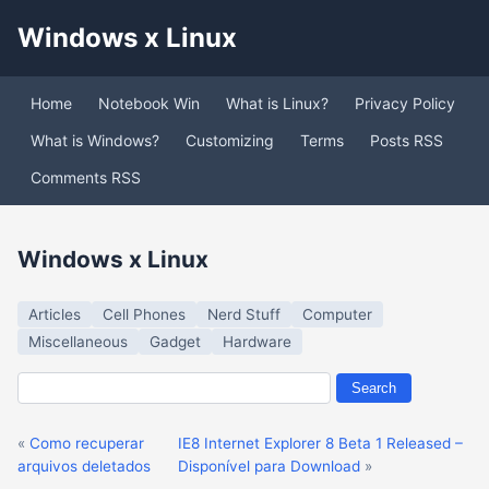
Windows x Linux
Home
Notebook Win
What is Linux?
Privacy Policy
What is Windows?
Customizing
Terms
Posts RSS
Comments RSS
Windows x Linux
Articles
Cell Phones
Nerd Stuff
Computer
Miscellaneous
Gadget
Hardware
«
Como recuperar
IE8 Internet Explorer 8 Beta 1 Released –
arquivos deletados
Disponível para Download
»