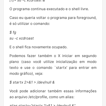
[1]+ su -c xcdroast &
O programa continua executado e o shell livre.
Caso eu queria voltar o programa para foreground,
é só utilizar o comando:
$ fg
su -c xcdroast
E o shell fica novamente ocupado.
Podemos fazer também o X iniciar em segundo
plano (caso você utilize inicialização em modo
texto e use o comando `startx’ para entrar em
modo gráfico), veja:
$ startx 2>&1 > /dev/null &
Você pode adicionar também essas informações
ao arquivo /etc/profile, como um alias:
alias startx=”startx 2>&1 > /dev/null &”