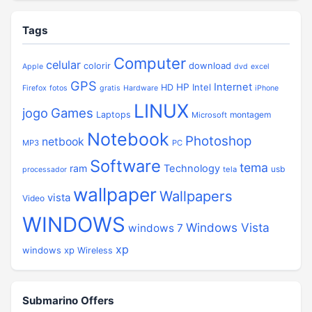
Tags
Computer
celular
download
colorir
Apple
dvd
excel
GPS
Internet
HP
Intel
HD
Firefox
fotos
gratis
Hardware
iPhone
LINUX
jogo
Games
Laptops
montagem
Microsoft
Notebook
Photoshop
netbook
MP3
PC
Software
tema
ram
Technology
usb
tela
processador
wallpaper
Wallpapers
vista
Video
WINDOWS
Windows Vista
windows 7
xp
windows xp
Wireless
Submarino Offers