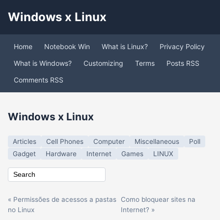
Windows x Linux
Home
Notebook Win
What is Linux?
Privacy Policy
What is Windows?
Customizing
Terms
Posts RSS
Comments RSS
Windows x Linux
Articles
Cell Phones
Computer
Miscellaneous
Poll
Gadget
Hardware
Internet
Games
LINUX
« Permissões de acessos a pastas
Como bloquear sites na
no Linux
Internet? »