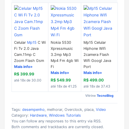
Celular
Mp15
C Wi
Nokia 5530
Mp15 Celular
Fi Tv 2.0 Java
Xpressmusic
Hiphone Wifi
Cam.11mp C
3.2mp Mp3
2camera Flash
Zoom Flash Gsm
Mp4 Fm 4gb Wi
Wifi Googl Java
Mais info»
Fi
Port
Mais info»
Mais info»
R$ 399.99
R$ 549.99
R$ 499.00
até 18x de 30.00
até 18x de 41.25
até 18x de 37.43
Vitrine
TecnoBlog
Tags:
desempenho
, melhorar, Overclock, placa,
Video
Category:
Hardware
,
Windows Tutorials
You can follow any responses to this entry via RSS.
Both comments and trackbacks are currently closed.