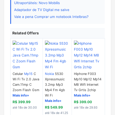
Ultraportáteis: Novo Mobilis
Adaptador de TV Digital me salve
Vale a pena Comprar um notebook Intelbras?
Related Offers
Celular
Mp15
C
Nokia
5530
Hiphone F003
Wi Fi Tv 2.0 Java
Xpressmusic
Mp10 Mp12 Mp14
Cam.11mp C
3.2mp Mp3
M8 Wifi Internet
Zoom Flash Gsm
Mp4 Fm 4gb
Tv Grtis 2chip
Mais info»
Wi Fi
Mais info»
Mais info»
R$ 399.99
R$ 399.00
R$ 549.99
até 18x de 30.00
até 18x de 29.93
até 18x de 41.25