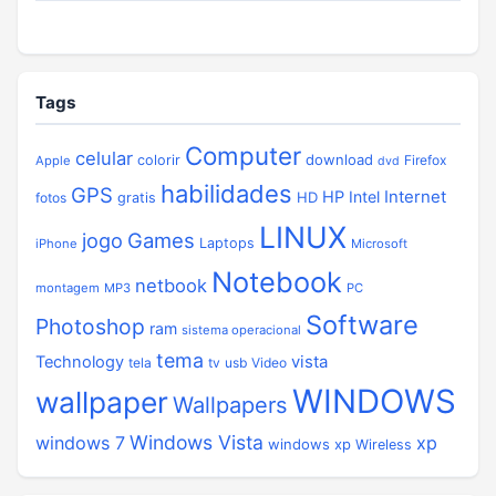
Tags
Computer
celular
download
colorir
Firefox
Apple
dvd
habilidades
GPS
Internet
HP
Intel
HD
fotos
gratis
LINUX
jogo
Games
Laptops
iPhone
Microsoft
Notebook
netbook
montagem
MP3
PC
Software
Photoshop
ram
sistema operacional
tema
vista
Technology
tela
tv
usb
Video
WINDOWS
wallpaper
Wallpapers
Windows Vista
windows 7
xp
windows xp
Wireless