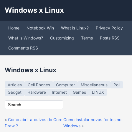
Windows x Linux
Home
Notebook Win
What is Linux?
Privacy Policy
What is Windows?
Customizing
Terms
Posts RSS
Comments RSS
Windows x Linux
Articles
Cell Phones
Computer
Miscellaneous
Poll
Gadget
Hardware
Internet
Games
LINUX
«
Como abrir arquivos do Corel
Como instalar novas fontes no
Draw ?
Windows
»