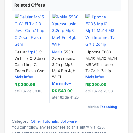
Related Offers
Celular
Mp15
C
Nokia
5530
Hiphone F003
Wi Fi Tv 2.0 Java
Xpressmusic
Mp10 Mp12 Mp14
Cam.11mp C
3.2mp Mp3
M8 Wifi Internet
Zoom Flash Gsm
Mp4 Fm 4gb
Tv Grtis 2chip
Mais info»
Wi Fi
Mais info»
Mais info»
R$ 399.99
R$ 399.00
R$ 549.99
até 18x de 30.00
até 18x de 29.93
até 18x de 41.25
Vitrine
TecnoBlog
Category:
Other Tutorials
,
Software
You can follow any responses to this entry via RSS.