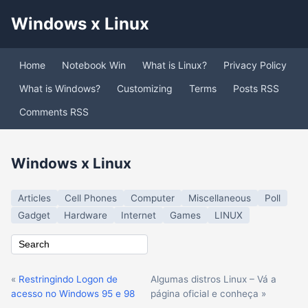
Windows x Linux
Home
Notebook Win
What is Linux?
Privacy Policy
What is Windows?
Customizing
Terms
Posts RSS
Comments RSS
Windows x Linux
Articles
Cell Phones
Computer
Miscellaneous
Poll
Gadget
Hardware
Internet
Games
LINUX
«
Restringindo Logon de
Algumas distros Linux – Vá a
acesso no Windows 95 e 98
página oficial e conheça »