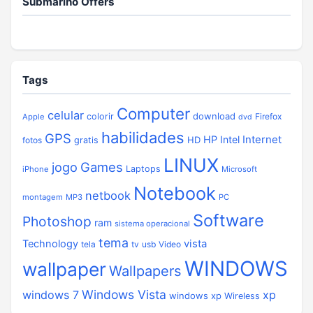
Submarino Offers
Tags
Computer
celular
download
colorir
Firefox
Apple
dvd
habilidades
GPS
Internet
HP
Intel
HD
fotos
gratis
LINUX
jogo
Games
Laptops
iPhone
Microsoft
Notebook
netbook
montagem
MP3
PC
Software
Photoshop
ram
sistema operacional
tema
vista
Technology
tela
tv
usb
Video
WINDOWS
wallpaper
Wallpapers
Windows Vista
windows 7
xp
windows xp
Wireless