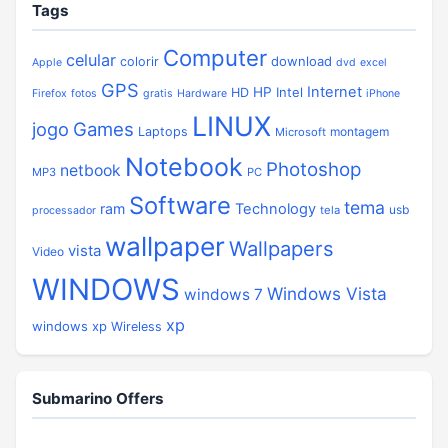
Tags
Computer
celular
download
colorir
Apple
dvd
excel
GPS
Internet
HP
Intel
HD
Firefox
fotos
gratis
Hardware
iPhone
LINUX
jogo
Games
Laptops
montagem
Microsoft
Notebook
Photoshop
netbook
MP3
PC
Software
tema
ram
Technology
usb
tela
processador
wallpaper
Wallpapers
vista
Video
WINDOWS
Windows Vista
windows 7
xp
windows xp
Wireless
Submarino Offers