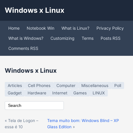
Windows x Linux
Home
Notebook Win
What is Linux?
Privacy Policy
What is Windows?
Customizing
Terms
Posts RSS
Comments RSS
Windows x Linux
Articles
Cell Phones
Computer
Miscellaneous
Poll
Gadget
Hardware
Internet
Games
LINUX
« Tela de Logon –
Tema muito bom: Windows Blind – XP
essa é 10
Glass Edition
»