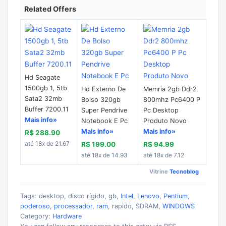
Related Offers
Hd Seagate
1500gb 1, 5tb
Hd Externo De
Memria 2gb Ddr2
Sata2 32mb
Bolso 320gb
800mhz Pc6400 P
Buffer 7200.11
Super Pendrive
Pc Desktop
Mais info»
Notebook E Pc
Produto Novo
Mais info»
Mais info»
R$ 288.90
até 18x de 21.67
R$ 199.00
R$ 94.99
até 18x de 14.93
até 18x de 7.12
Vitrine
Tecnoblog
Tags: desktop, disco rígido, gb,
Intel
,
Lenovo
,
Pentium
,
poderoso
,
processador
,
ram
, rapido, SDRAM,
WINDOWS
Category:
Hardware