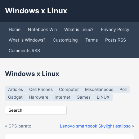
Windows x Linux
Home
Notebook Win
What is Linux?
Privacy Policy
What is Windows?
Customizing
Terms
Posts RSS
Comments RSS
Windows x Linux
Articles
Cell Phones
Computer
Miscellaneous
Poll
Gadget
Hardware
Internet
Games
LINUX
« GPS barato
Lenovo smartbook Skylight estiloso
»