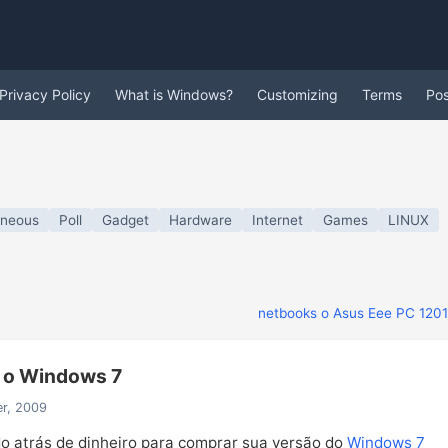
Privacy Policy
What is Windows?
Customizing
Terms
Po
aneous
Poll
Gadget
Hardware
Internet
Games
LINUX
netbooks o Asus Eee PC 120
r o Windows 7
er, 2009
o atrás de dinheiro para comprar sua versão do
Windows 7