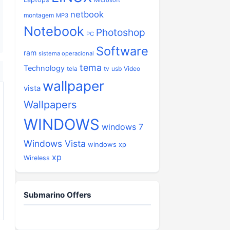
Microsoft
netbook
montagem
MP3
Notebook
Photoshop
PC
Software
ram
sistema operacional
tema
Technology
tela
tv
usb
Video
wallpaper
vista
Wallpapers
WINDOWS
windows 7
Windows Vista
windows xp
xp
Wireless
Submarino Offers