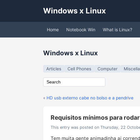
Windows x Linux
Home
Notebook Win
What is Linux?
Windows x Linux
Articles
Cell Phones
Computer
Miscell
«
HD usb externo cabe no bolso e a pendrive
Requisitos mínimos para roda
This entry was posted on Thursday, 22 Octob
Tem muita gente animadinha ai corrend