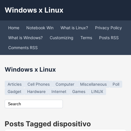
Windows x Linux
Home
Notebook Win
What is Linux?
Privacy Policy
What is Windows?
Customizing
Terms
Posts RSS
Comments RSS
Windows x Linux
Articles
Cell Phones
Computer
Miscellaneous
Poll
Gadget
Hardware
Internet
Games
LINUX
Posts Tagged dispositivo