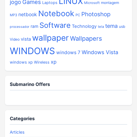
LINUX
jogo
Games
Laptops
montagem
Microsoft
Notebook
Photoshop
netbook
MP3
PC
Software
tema
ram
Technology
usb
tela
processador
wallpaper
Wallpapers
vista
Video
WINDOWS
Windows Vista
windows 7
xp
windows xp
Wireless
Submarino Offers
Categories
Articles