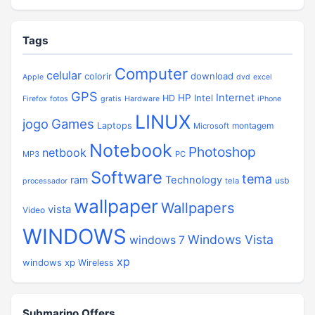
Tags
Computer
celular
download
colorir
Apple
dvd
excel
GPS
Internet
HP
Intel
HD
Firefox
fotos
gratis
Hardware
iPhone
LINUX
jogo
Games
Laptops
montagem
Microsoft
Notebook
Photoshop
netbook
MP3
PC
Software
tema
ram
Technology
usb
tela
processador
wallpaper
Wallpapers
vista
Video
WINDOWS
Windows Vista
windows 7
xp
windows xp
Wireless
Submarino Offers