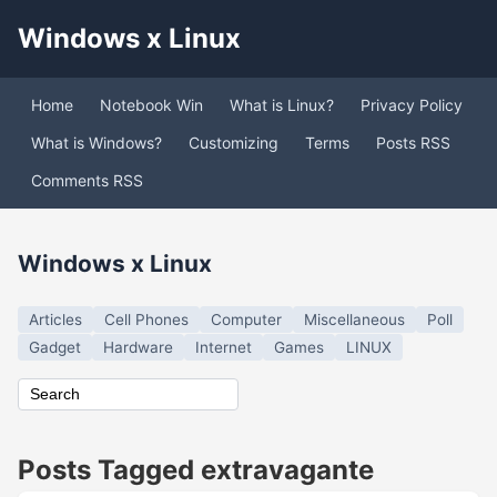
Windows x Linux
Home
Notebook Win
What is Linux?
Privacy Policy
What is Windows?
Customizing
Terms
Posts RSS
Comments RSS
Windows x Linux
Articles
Cell Phones
Computer
Miscellaneous
Poll
Gadget
Hardware
Internet
Games
LINUX
Posts Tagged extravagante