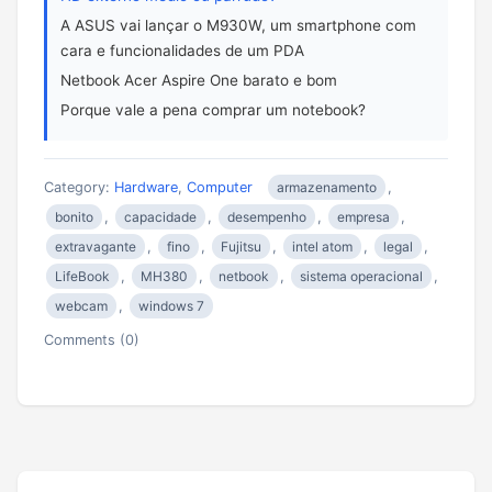
A ASUS vai lançar o M930W, um smartphone com
cara e funcionalidades de um PDA
Netbook Acer Aspire One barato e bom
Porque vale a pena comprar um notebook?
Category:
Hardware
,
Computer
armazenamento
,
bonito
,
capacidade
,
desempenho
,
empresa
,
extravagante
,
fino
,
Fujitsu
,
intel atom
,
legal
,
LifeBook
,
MH380
,
netbook
,
sistema operacional
,
webcam
,
windows 7
Comments (0)