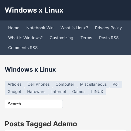
Windows x Linux
Home
Notebook Win
What is Linux?
Privacy Policy
What is Windows?
Customizing
Terms
Posts RSS
Comments RSS
Windows x Linux
Articles
Cell Phones
Computer
Miscellaneous
Poll
Gadget
Hardware
Internet
Games
LINUX
Posts Tagged Adamo