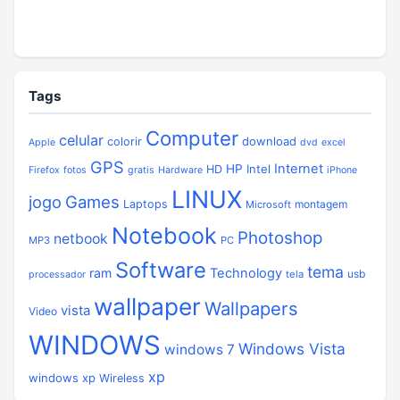
Tags
Computer
celular
download
colorir
Apple
dvd
excel
GPS
Internet
HP
Intel
HD
Firefox
fotos
gratis
Hardware
iPhone
LINUX
jogo
Games
Laptops
montagem
Microsoft
Notebook
Photoshop
netbook
MP3
PC
Software
tema
ram
Technology
usb
tela
processador
wallpaper
Wallpapers
vista
Video
WINDOWS
Windows Vista
windows 7
xp
windows xp
Wireless