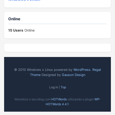
Online
15 Users
Online
© 2010 Windows x Linux powered by
WordPress
.
Regal
Theme
Designed by
Gauson Design
Log in |
Top
Monetize o seu blog com
HOTWords
utilizando o plugin
WP-
HOTWords 4.4.1
.