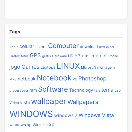
Tags
Computer
celular
download
colorir
Apple
dvd
excel
GPS
Internet
HP
Intel
HD
Firefox
fotos
gratis
Hardware
iPhone
LINUX
jogo
Games
Laptops
montagem
Microsoft
Notebook
Photoshop
netbook
MP3
PC
Software
tema
ram
Technology
usb
tela
processador
wallpaper
Wallpapers
vista
Video
WINDOWS
Windows Vista
windows 7
xp
windows xp
Wireless