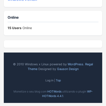
Online
15 Users
Online
© 2010 Windows x Linux powered by
WordPress
.
Regal
Theme
Designed by
Gauson Design
Log in |
Top
Monetize o seu blog com
HOTWords
utilizando o plugin
WP-
HOTWords 4.4.1
.