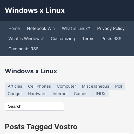
Windows x Linux
Home
Notebook Win
What is Linux?
Privacy Policy
What is Windows?
Customizing
Terms
Posts RSS
Comments RSS
Windows x Linux
Articles
Cell Phones
Computer
Miscellaneous
Poll
Gadget
Hardware
Internet
Games
LINUX
Posts Tagged Vostro