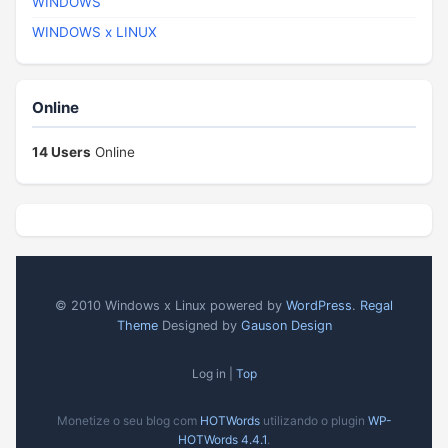
WINDOWS
WINDOWS x LINUX
Online
14 Users
Online
© 2010 Windows x Linux powered by
WordPress
.
Regal
Theme
Designed by
Gauson Design
Log in |
Top
Monetize o seu blog com
HOTWords
utilizando o plugin
WP-
HOTWords 4.4.1
.