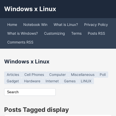
Windows x Linux
Home
Notebook Win
What is Linux?
Privacy Policy
What is Windows?
Customizing
Terms
Posts RSS
Comments RSS
Windows x Linux
Articles
Cell Phones
Computer
Miscellaneous
Poll
Gadget
Hardware
Internet
Games
LINUX
Posts Tagged display