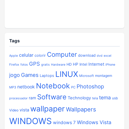
Tags
Computer
celular
download
colorir
Apple
dvd
excel
GPS
Internet
HP
Intel
HD
Firefox
fotos
gratis
Hardware
iPhone
LINUX
jogo
Games
Laptops
montagem
Microsoft
Notebook
Photoshop
netbook
MP3
PC
Software
tema
ram
Technology
usb
tela
processador
wallpaper
Wallpapers
vista
Video
WINDOWS
Windows Vista
windows 7