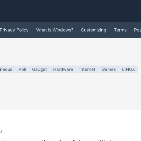
Privacy Policy
What is Windows?
Customizing
Terms
Po
aneous
Poll
Gadget
Hardware
Internet
Games
LINUX
0