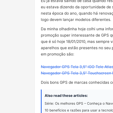
Eu já estava saindo de casa quando re
eu estava dizendo da oportunidade de
nesta época do ano, quando há renova
logo devem lançar modelos diferentes.
Da minha olhadinha hoje colhi uma inf
promoção super interessante de GPS q
que é só hoje 18/01/2010, mas sempre va
aparelhos que estão presentes no seu 
em promoção são:
Navegador GPS Tela 3,5″ iGO Tele Atla
Navegador GPS Tela 3,5″ Touchscreen 
Dois bons GPS de marcas conhecidas co
Also read these articles:
Série: Os melhores GPS – Conheça o Na
10 benefícios e razões para usar a tecnol