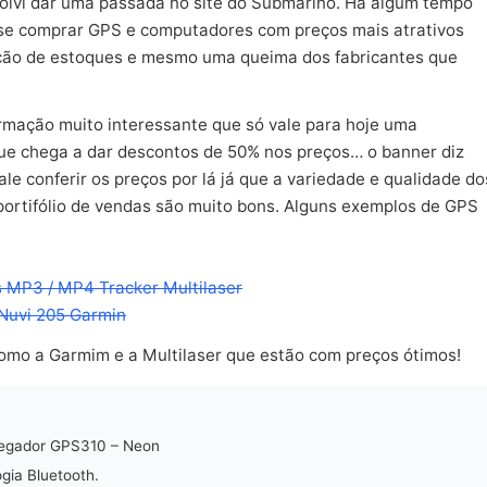
solvi dar uma passada no site do Submarino. Há algum tempo
 se comprar GPS e computadores com preços mais atrativos
ção de estoques e mesmo uma queima dos fabricantes que
ormação muito interessante que só vale para hoje uma
ue chega a dar descontos de 50% nos preços… o banner diz
le conferir os preços por lá já que a variedade e qualidade do
portifólio de vendas são muito bons. Alguns exemplos de GPS
s MP3 / MP4 Tracker Multilaser
Nuvi 205 Garmin
mo a Garmim e a Multilaser que estão com preços ótimos!
vegador GPS310 – Neon
ogia Bluetooth.