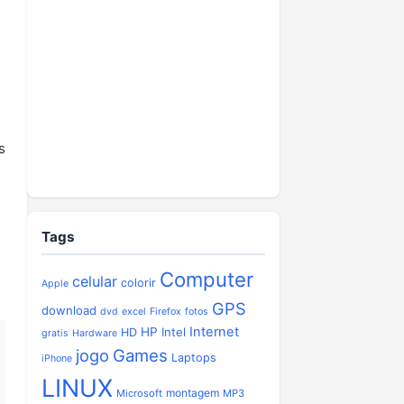
s
Tags
Computer
celular
colorir
Apple
GPS
download
dvd
excel
Firefox
fotos
Internet
HP
Intel
HD
gratis
Hardware
jogo
Games
Laptops
iPhone
LINUX
montagem
Microsoft
MP3