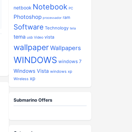
Notebook
netbook
PC
Photoshop
ram
processador
Software
Technology
tela
tema
vista
usb
Video
wallpaper
Wallpapers
WINDOWS
windows 7
Windows Vista
windows xp
xp
Wireless
Submarino Offers