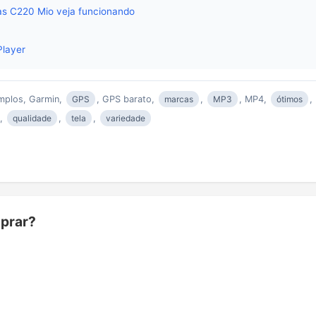
s C220 Mio veja funcionando
Player
mplos, Garmin,
GPS
, GPS barato,
marcas
,
MP3
, MP4,
ótimos
,
o,
qualidade
,
tela
,
variedade
prar?