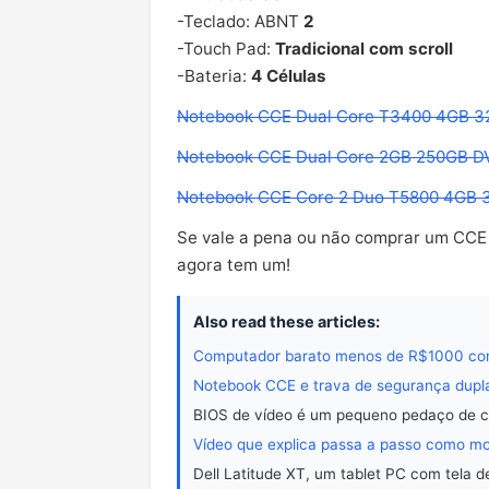
-Teclado: ABNT
2
-Touch Pad:
Tradicional com scroll
-Bateria:
4 Células
Notebook CCE Dual Core T3400 4GB 32
Notebook CCE Dual Core 2GB 250GB D
Notebook CCE Core 2 Duo T5800 4GB 3
Se vale a pena ou não comprar um CCE é
agora tem um!
Also read these articles:
Computador barato menos de R$1000 c
Notebook CCE e trava de segurança dupla
BIOS de vídeo é um pequeno pedaço de c
Vídeo que explica passa a passo como m
Dell Latitude XT, um tablet PC com tela d