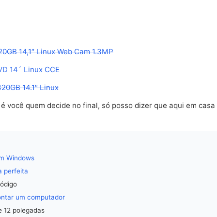
0GB 14,1″ Linux Web Cam 1.3MP
VD 14´ Linux CCE
20GB 14.1″ Linux
 você quem decide no final, só posso dizer que aqui em casa
om Windows
 perfeita
ódigo
ontar um computador
e 12 polegadas