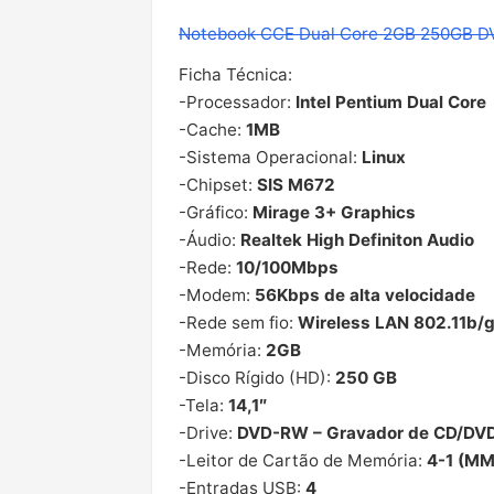
Notebook CCE Dual Core 2GB 250GB D
Ficha Técnica:
-Processador:
Intel Pentium Dual Core
-Cache:
1MB
-Sistema Operacional:
Linux
-Chipset:
SIS M672
-Gráfico:
Mirage 3+ Graphics
-Áudio:
Realtek High Definiton Audio
-Rede:
10/100Mbps
-Modem:
56Kbps de alta velocidade
-Rede sem fio:
Wireless LAN 802.11b/
-Memória:
2GB
-Disco Rígido (HD):
250 GB
-Tela:
14,1″
-Drive:
DVD-RW – Gravador de CD/DV
-Leitor de Cartão de Memória:
4-1 (MM
-Entradas USB:
4