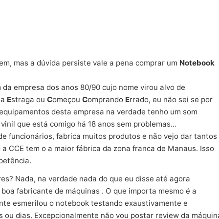
em, mas a dúvida persiste vale a pena comprar um
Notebook
 da empresa dos anos 80/90 cujo nome virou alvo de
ta
E
straga ou
C
omeçou
C
omprando
E
rrado, eu não sei se por
 equipamentos desta empresa na verdade tenho um som
 vinil que está comigo há 18 anos sem problemas…
e funcionários, fabrica muitos produtos e não vejo dar tantos
 a CCE tem o a maior fábrica da zona franca de Manaus. Isso
petência.
es? Nada, na verdade nada do que eu disse até agora
 boa fabricante de máquinas . O que importa mesmo é a
ente esmerilou o notebook testando exaustivamente e
as ou dias. Excepcionalmente não vou postar review da máquin