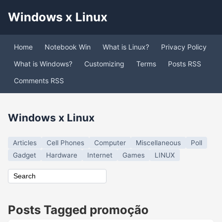
Windows x Linux
Home
Notebook Win
What is Linux?
Privacy Policy
What is Windows?
Customizing
Terms
Posts RSS
Comments RSS
Windows x Linux
Articles
Cell Phones
Computer
Miscellaneous
Poll
Gadget
Hardware
Internet
Games
LINUX
Posts Tagged promoção