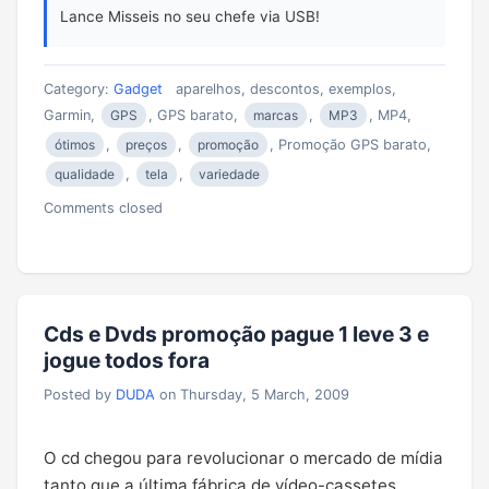
Lance Misseis no seu chefe via USB!
Category:
Gadget
aparelhos, descontos, exemplos,
Garmin,
GPS
, GPS barato,
marcas
,
MP3
, MP4,
ótimos
,
preços
,
promoção
, Promoção GPS barato,
qualidade
,
tela
,
variedade
Comments closed
Cds e Dvds promoção pague 1 leve 3 e
jogue todos fora
Posted by
DUDA
on Thursday, 5 March, 2009
O cd chegou para revolucionar o mercado de mídia
tanto que a última fábrica de vídeo-cassetes