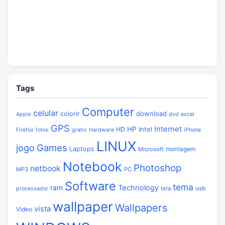
Tags
Computer
celular
download
colorir
Apple
dvd
excel
GPS
Internet
HP
Intel
HD
Firefox
fotos
gratis
Hardware
iPhone
LINUX
jogo
Games
Laptops
montagem
Microsoft
Notebook
Photoshop
netbook
MP3
PC
Software
tema
ram
Technology
usb
tela
processador
wallpaper
Wallpapers
vista
Video