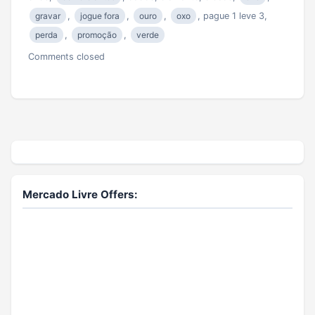
gravar
,
jogue fora
,
ouro
,
oxo
, pague 1 leve 3,
perda
,
promoção
,
verde
Comments closed
Mercado Livre Offers: