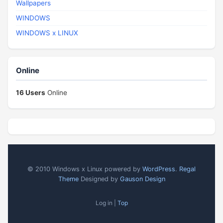
Wallpapers
WINDOWS
WINDOWS x LINUX
Online
16 Users
Online
© 2010 Windows x Linux powered by
WordPress
.
Regal
Theme
Designed by
Gauson Design
Log in |
Top