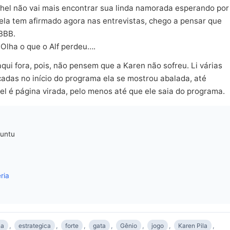
ichel não vai mais encontrar sua linda namorada esperando por
bela tem afirmado agora nas entrevistas, chego a pensar que
 BBB.
Olha o que o Alf perdeu….
qui fora, pois, não pensem que a Karen não sofreu. Li várias
adas no início do programa ela se mostrou abalada, até
el é página virada, pelo menos até que ele saia do programa.
buntu
ria
na
,
estrategica
,
forte
,
gata
,
Gênio
,
jogo
,
Karen Pila
,