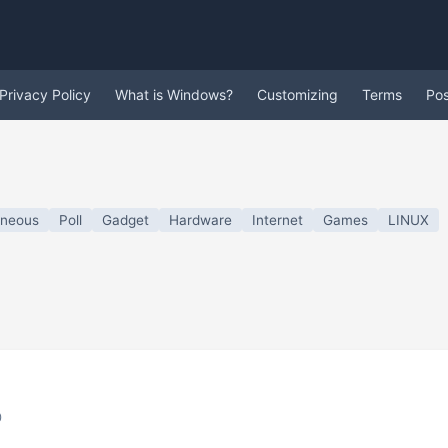
Privacy Policy
What is Windows?
Customizing
Terms
Po
aneous
Poll
Gadget
Hardware
Internet
Games
LINUX
0