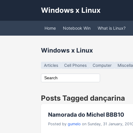
Windows x Linux
Home
Notebook Win
What is Linux?
Windows x Linux
Articles
Cell Phones
Computer
Miscell
Posts Tagged dançarina
Namorada do Michel BBB10
Posted by
gumelo
on Sunday, 31 January, 201