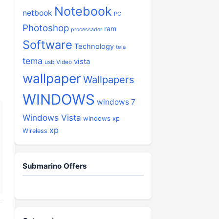
Notebook
netbook
PC
Photoshop
ram
processador
Software
Technology
tela
tema
vista
usb
Video
wallpaper
Wallpapers
WINDOWS
windows 7
Windows Vista
windows xp
xp
Wireless
Submarino Offers