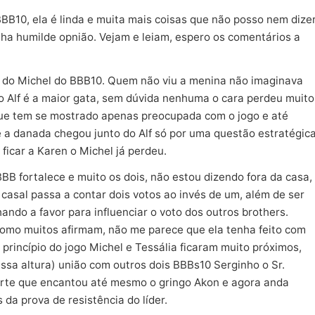
B10, ela é linda e muita mais coisas que não posso nem dizer
ha humilde opnião. Vejam e leiam, espero os comentários a
 do Michel do BBB10. Quem não viu a menina não imaginava
 Alf é a maior gata, sem dúvida nenhuma o cara perdeu muito
que tem se mostrado apenas preocupada com o jogo e até
a danada chegou junto do Alf só por uma questão estratégica
 ficar a Karen o Michel já perdeu.
B fortalece e muito os dois, não estou dizendo fora da casa,
asal passa a contar dois votos ao invés de um, além de ser
ndo a favor para influenciar o voto dos outros brothers.
 como muitos afirmam, não me parece que ela tenha feito com
princípio do jogo Michel e Tessália ficaram muito próximos,
sa altura) união com outros dois BBBs10 Serginho o Sr.
forte que encantou até mesmo o gringo Akon e agora anda
da prova de resistência do líder.