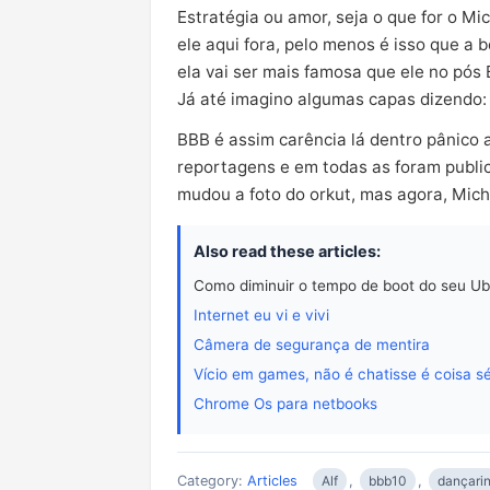
Estratégia ou amor, seja o que for o M
ele aqui fora, pelo menos é isso que a 
ela vai ser mais famosa que ele no pós
Já até imagino algumas capas dizendo: 
BBB é assim carência lá dentro pânico a
reportagens e em todas as foram public
mudou a foto do orkut, mas agora, Mich
Also read these articles:
Como diminuir o tempo de boot do seu U
Internet eu vi e vivi
Câmera de segurança de mentira
Vício em games, não é chatisse é coisa sé
Chrome Os para netbooks
Category:
Articles
Alf
,
bbb10
,
dançari