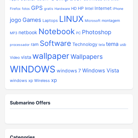
GPS
Internet
HP
Intel
HD
Firefox
fotos
gratis
Hardware
iPhone
LINUX
jogo
Games
Laptops
montagem
Microsoft
Notebook
Photoshop
netbook
MP3
PC
Software
tema
ram
Technology
usb
tela
processador
wallpaper
Wallpapers
vista
Video
WINDOWS
Windows Vista
windows 7
xp
windows xp
Wireless
Submarino Offers
Categories