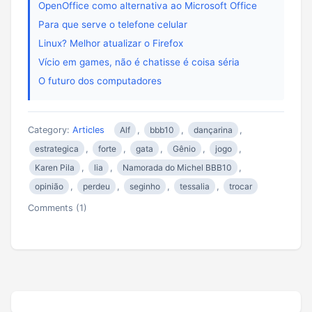
OpenOffice como alternativa ao Microsoft Office
Para que serve o telefone celular
Linux? Melhor atualizar o Firefox
Vício em games, não é chatisse é coisa séria
O futuro dos computadores
Category:
Articles
Alf
,
bbb10
,
dançarina
,
estrategica
,
forte
,
gata
,
Gênio
,
jogo
,
Karen Pila
,
lia
,
Namorada do Michel BBB10
,
opinião
,
perdeu
,
seginho
,
tessalia
,
trocar
Comments (1)