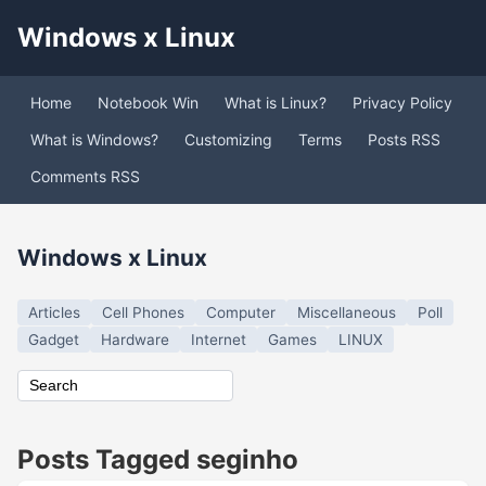
Windows x Linux
Home
Notebook Win
What is Linux?
Privacy Policy
What is Windows?
Customizing
Terms
Posts RSS
Comments RSS
Windows x Linux
Articles
Cell Phones
Computer
Miscellaneous
Poll
Gadget
Hardware
Internet
Games
LINUX
Posts Tagged seginho