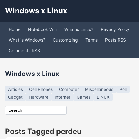
Windows x Linux
Home
Notebook Win
What is Linux?
Privacy Policy
What is Windows?
Customizing
Terms
Posts RSS
Comments RSS
Windows x Linux
Articles
Cell Phones
Computer
Miscellaneous
Poll
Gadget
Hardware
Internet
Games
LINUX
Posts Tagged perdeu