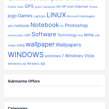
GPS
Internet
HP
Intel
HD
Firefox
fotos
gratis
Hardware
iPhone
LINUX
jogo
Games
Laptops
montagem
Microsoft
Notebook
Photoshop
netbook
MP3
PC
Software
tema
ram
Technology
usb
tela
processador
wallpaper
Wallpapers
vista
Video
WINDOWS
Windows Vista
windows 7
xp
windows xp
Wireless
Submarino Offers
Categories