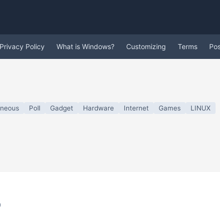
Privacy Policy
What is Windows?
Customizing
Terms
Po
aneous
Poll
Gadget
Hardware
Internet
Games
LINUX
0