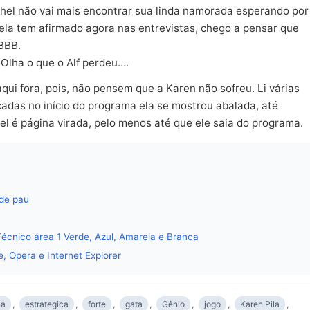
ichel não vai mais encontrar sua linda namorada esperando por
bela tem afirmado agora nas entrevistas, chego a pensar que
 BBB.
Olha o que o Alf perdeu….
qui fora, pois, não pensem que a Karen não sofreu. Li várias
adas no início do programa ela se mostrou abalada, até
el é página virada, pelo menos até que ele saia do programa.
 de pau
écnico área 1 Verde, Azul, Amarela e Branca
 Opera e Internet Explorer
na
,
estrategica
,
forte
,
gata
,
Gênio
,
jogo
,
Karen Pila
,