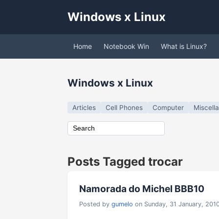
Windows x Linux
Home
Notebook Win
What is Linux?
Windows x Linux
Articles
Cell Phones
Computer
Miscell
Posts Tagged trocar
Namorada do Michel BBB10
Posted by
gumelo
on Sunday, 31 January, 201