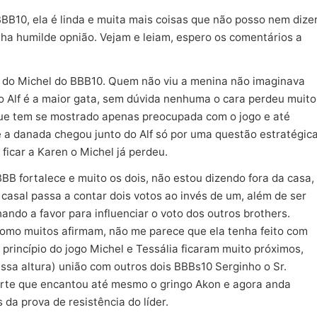
B10, ela é linda e muita mais coisas que não posso nem dizer
ha humilde opnião. Vejam e leiam, espero os comentários a
 do Michel do BBB10. Quem não viu a menina não imaginava
 Alf é a maior gata, sem dúvida nenhuma o cara perdeu muito
que tem se mostrado apenas preocupada com o jogo e até
a danada chegou junto do Alf só por uma questão estratégica
 ficar a Karen o Michel já perdeu.
B fortalece e muito os dois, não estou dizendo fora da casa,
asal passa a contar dois votos ao invés de um, além de ser
ndo a favor para influenciar o voto dos outros brothers.
 como muitos afirmam, não me parece que ela tenha feito com
princípio do jogo Michel e Tessália ficaram muito próximos,
sa altura) união com outros dois BBBs10 Serginho o Sr.
forte que encantou até mesmo o gringo Akon e agora anda
da prova de resistência do líder.