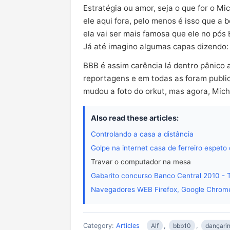
Estratégia ou amor, seja o que for o M
ele aqui fora, pelo menos é isso que a 
ela vai ser mais famosa que ele no pós
Já até imagino algumas capas dizendo: 
BBB é assim carência lá dentro pânico a
reportagens e em todas as foram public
mudou a foto do orkut, mas agora, Mich
Also read these articles:
Controlando a casa a distância
Golpe na internet casa de ferreiro espeto
Travar o computador na mesa
Gabarito concurso Banco Central 2010 - T
Navegadores WEB Firefox, Google Chrome,
Category:
Articles
Alf
,
bbb10
,
dançari