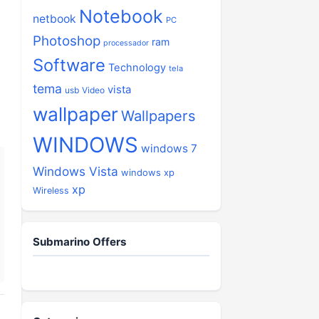
Notebook
netbook
PC
Photoshop
ram
processador
Software
Technology
tela
tema
vista
usb
Video
wallpaper
Wallpapers
WINDOWS
windows 7
Windows Vista
windows xp
xp
Wireless
Submarino Offers